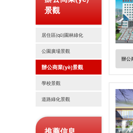
景觀
居住區(qū)園林綠化
公園廣場景觀
辦公商
辦公商業(yè)景觀
學校景觀
道路綠化景觀
推薦信息