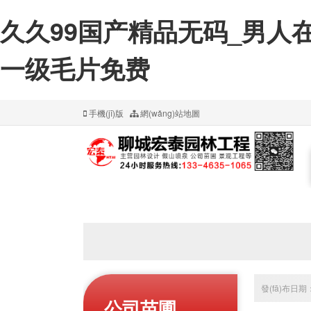
久久99国产精品无码_男人
一级毛片免费
手機(jī)版
網(wǎng)站地圖
發(fā)布日期：
公司苗圃