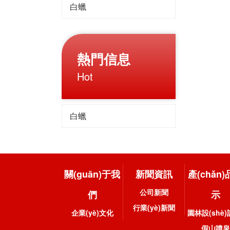
白蠟
熱門信息
Hot
白蠟
關(guān)于我
新聞資訊
產(chǎn
公司新聞
們
示
行業(yè)新聞
企業(yè)文化
園林設(shè)計
假山噴泉