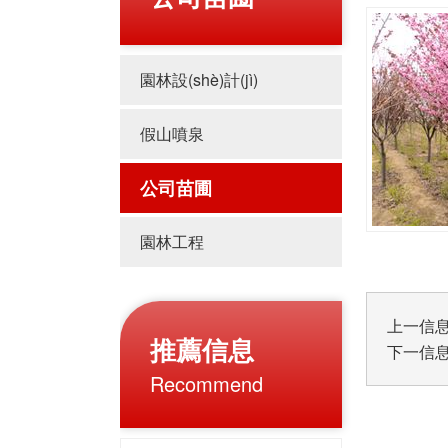
園林設(shè)計(jì)
假山噴泉
公司苗圃
園林工程
上一信
推薦信息
下一信
Recommend