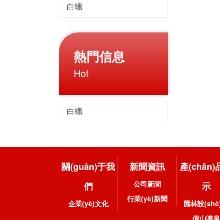
白蠟
熱門信息
Hot
白蠟
關(guān)于我
新聞資訊
產(chǎn
公司新聞
們
示
行業(yè)新聞
企業(yè)文化
園林設(shè
假山噴泉